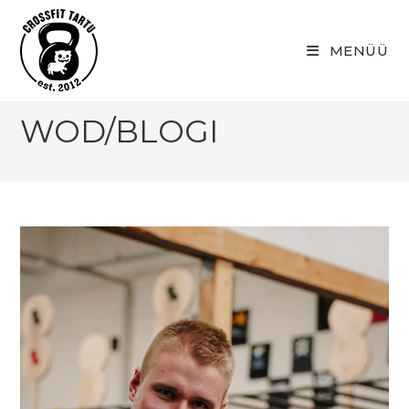
Skip
to
MENÜÜ
content
WOD/BLOGI