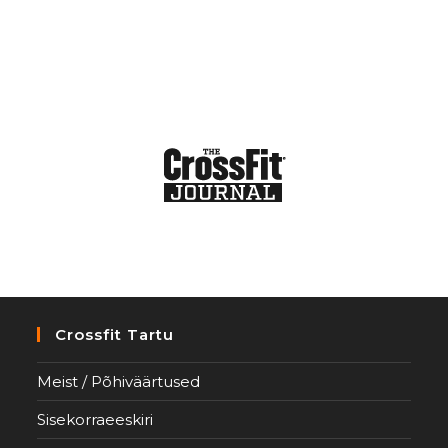
Crossfit Tartu
Meist / Põhiväärtused
Sisekorraeeskiri