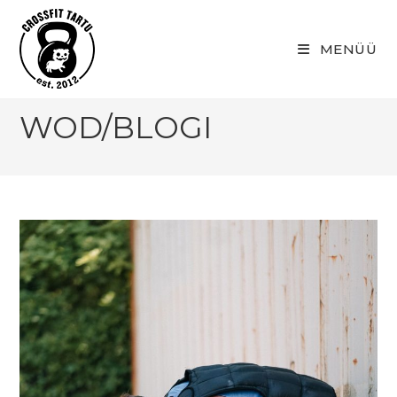
Skip
to
MENÜÜ
content
WOD/BLOGI