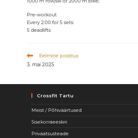
1000 m row/ski or 2000 m bike;
Pre-workout
Every 2:00 for 5 sets:
5 deadlifts
Read
Eelmine postitus
more
3. mai 2025
articles
Crossfit Tartu
Meist / Põhiväärtused
Sisekorraeeskiri
Privaatsusteade