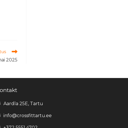
tus
mai 2025
ontakt
Aardla 25E, Tartu
info@crossfittartu.ee
+372 5551 4702