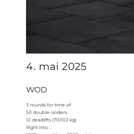
4. mai 2025
WOD
3 rounds for time of:
50 double-unders
12 deadlifts (70/102 kg)
Right into…