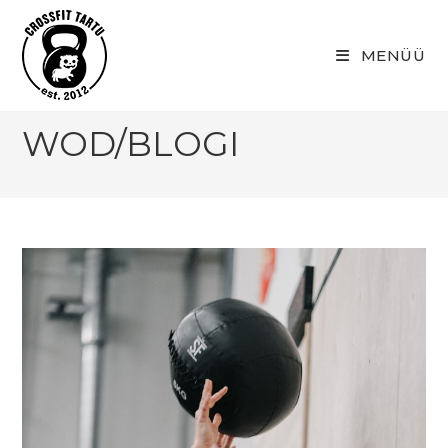
Skip
to
MENÜÜ
content
WOD/BLOGI