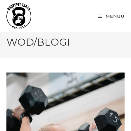
Skip
to
MENÜÜ
content
WOD/BLOGI