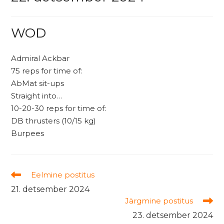
WOD
Admiral Ackbar
75 reps for time of:
AbMat sit-ups
Straight into…
10-20-30 reps for time of:
DB thrusters (10/15 kg)
Burpees
Read
Eelmine postitus
more
21. detsember 2024
articles
Järgmine postitus
23. detsember 2024