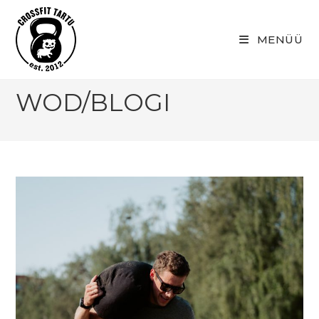
Skip
to
MENÜÜ
content
WOD/BLOGI