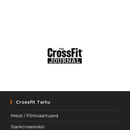
Crossfit Tartu
Meist / Põhiväärtused
Sisekorraeeskiri