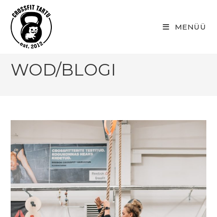
Skip
to
MENÜÜ
content
WOD/BLOGI