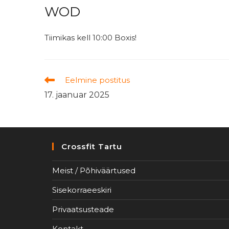
WOD
Tiimikas kell 10:00 Boxis!
Read
Eelmine postitus
more
17. jaanuar 2025
articles
Crossfit Tartu
Meist / Põhiväärtused
Sisekorraeeskiri
Privaatsusteade
Kontakt