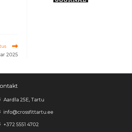
tus
uar 2025
ontakt
Aardla 25E, Tartu
info@crossfittartu.ee
+372 5551 4702