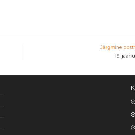
Järgmine posti
19. jaan
K