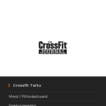
Crossfit Tartu
Meist / Põhiväärtused
Sisekorraeeskiri