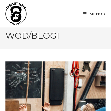
Skip
to
MENÜÜ
content
WOD/BLOGI