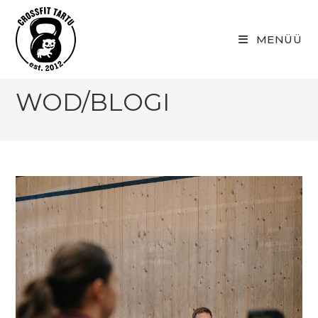
Skip
to
MENÜÜ
content
WOD/BLOGI