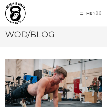
Skip
to
MENÜÜ
content
WOD/BLOGI