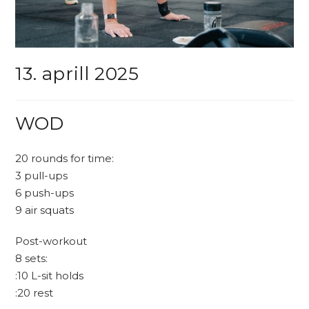
13. aprill 2025
WOD
20 rounds for time:
3 pull-ups
6 push-ups
9 air squats
Post-workout
8 sets:
:10 L-sit holds
:20 rest