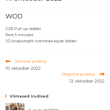
WOD
C2B Pull-up ladder
Rest 5 minutes
1/2 bodyweight overhead squat ladder
Read
Eelmine postitus
more
10. oktoober 2022
articles
Järgmine postitus
12. oktoober 2022
Viimased Uudised