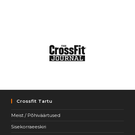
Crossfit Tartu
Meist / Põhiväärtused
Sisekorraeeskiri