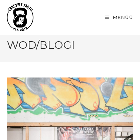
Skip
to
MENÜÜ
content
WOD/BLOGI