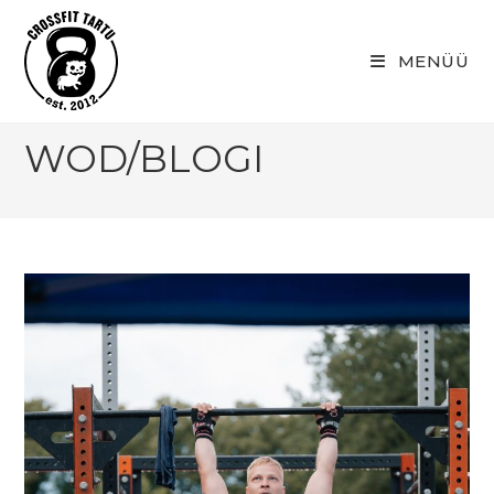
Skip
to
MENÜÜ
content
WOD/BLOGI