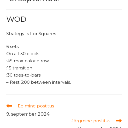
WOD
Strategy Is For Squares
6 sets:
On a 1:30 clock:
:45 max-calorie row
:15 transition
:30 toes-to-bars
– Rest 3:00 between intervals.
Read
Eelmine postitus
more
9. september 2024
articles
Järgmine postitus