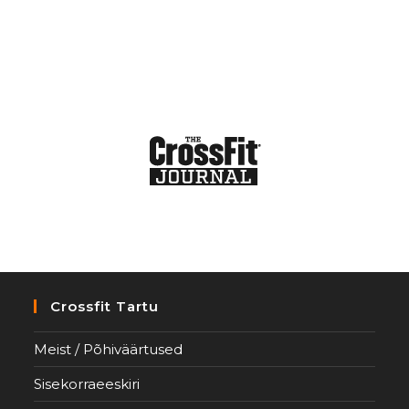
Crossfit Tartu
Meist / Põhiväärtused
Sisekorraeeskiri