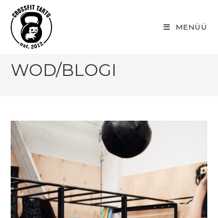
Skip
to
MENÜÜ
content
WOD/BLOGI