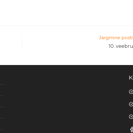
Järgmine posti
10. veebr
K