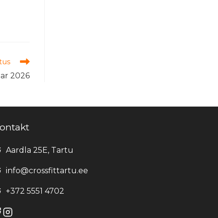
tus
uar 2026
ontakt
Aardla 25E, Tartu
info@crossfittartu.ee
+372 5551 4702