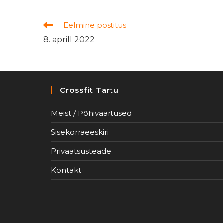
Read
Eelmine postitus
more
8. aprill 2022
articles
Crossfit Tartu
Meist / Põhiväärtused
Sisekorraeeskiri
Privaatsusteade
Kontakt