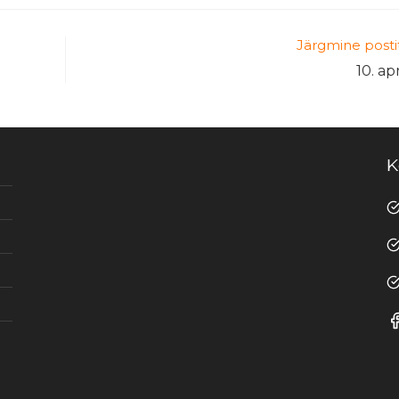
Järgmine posti
10. ap
K