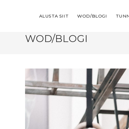
Skip
to
ALUSTA SIIT
WOD/BLOGI
TUNN
content
WOD/BLOGI