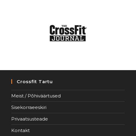
Crossfit Tartu
Meist / Põhiväärtused
Sisekorraeeskiri
Privaatsusteade
Kontakt