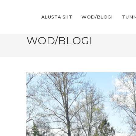
Skip
to
ALUSTA SIIT
WOD/BLOGI
TUNN
content
WOD/BLOGI