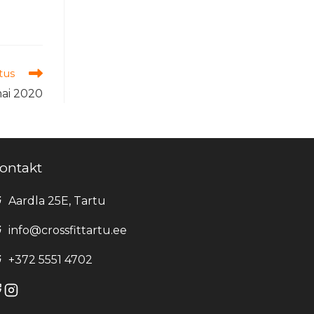
tus
mai 2020
ontakt
Aardla 25E, Tartu
info@crossfittartu.ee
+372 5551 4702