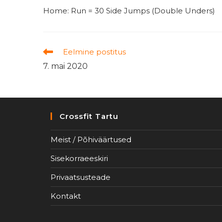
Home: Run = 30 Side Jumps (Double Unders)
Read
Eelmine postitus
more
7. mai 2020
articles
Crossfit Tartu
Meist / Põhiväärtused
Sisekorraeeskiri
Privaatsusteade
Kontakt