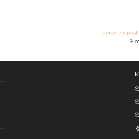
Järgmine posti
9. 
K