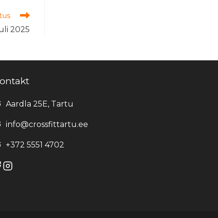
tus
uuli 2025
ontakt
Aardla 25E, Tartu
info@crossfittartu.ee
+372 5551 4702