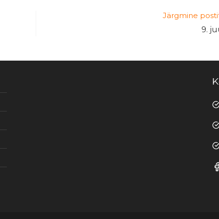
Järgmine posti
9. j
K