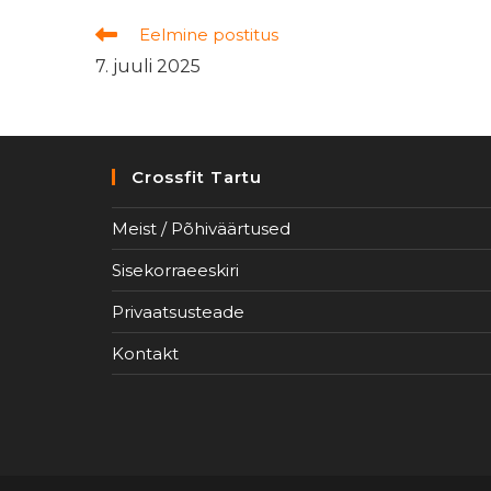
Read
Eelmine postitus
more
7. juuli 2025
articles
Crossfit Tartu
Meist / Põhiväärtused
Sisekorraeeskiri
Privaatsusteade
Kontakt