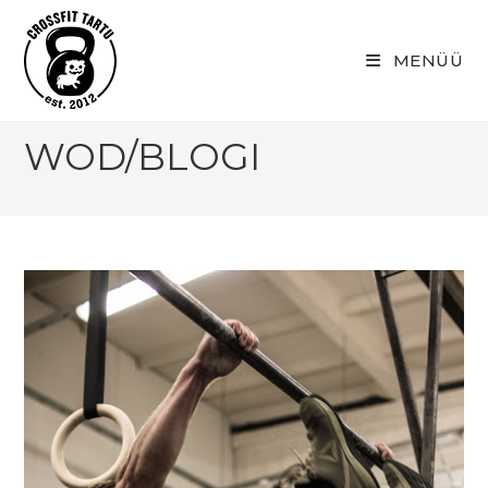
Skip
to
MENÜÜ
content
WOD/BLOGI