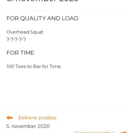
FOR QUALITY AND LOAD
Overhead Squat
7-7-7-7-7
FOR TIME
100 Toes to Bar for Time
Read
Eelmine postitus
more
5. november 2020
articles