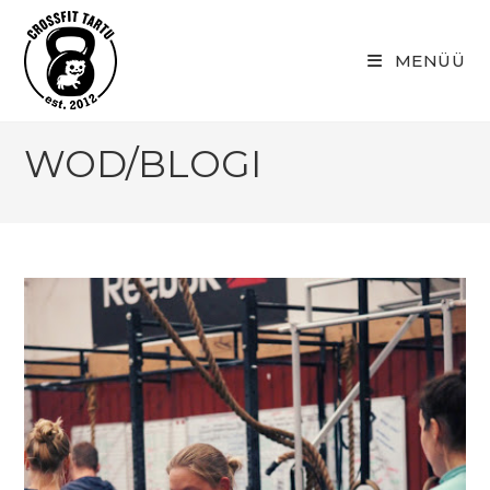
Skip
to
MENÜÜ
content
WOD/BLOGI