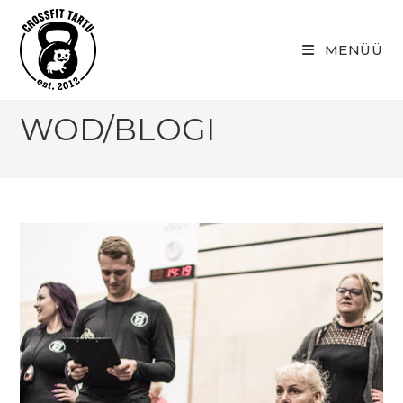
Skip
to
MENÜÜ
content
WOD/BLOGI