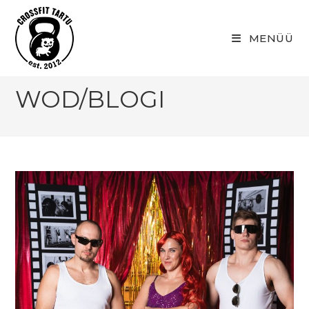
Skip
to
MENÜÜ
content
WOD/BLOGI