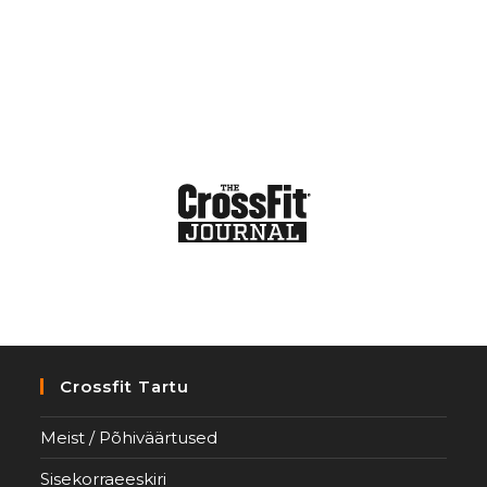
Crossfit Tartu
Meist / Põhiväärtused
Sisekorraeeskiri