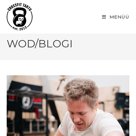
Skip
to
MENÜÜ
content
WOD/BLOGI