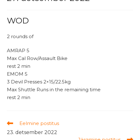
WOD
2 rounds of
AMRAP 5
Max Cal Row/Assault Bike
rest 2 min
EMOM 5
3 Devil Presses 2×15/22.5kg
Max Shuttle Runs in the remaining time
rest 2 min
Read
Eelmine postitus
more
23. detsember 2022
articles
Järgmine postitus