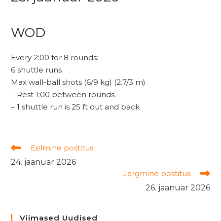
WOD
Every 2:00 for 8 rounds:
6 shuttle runs
Max wall-ball shots (6/9 kg) (2.7/3 m)
– Rest 1:00 between rounds.
– 1 shuttle run is 25 ft out and back
Read
Eelmine postitus
more
24. jaanuar 2026
articles
Järgmine postitus
26. jaanuar 2026
Viimased Uudised