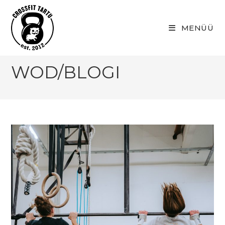
Skip
to
MENÜÜ
content
WOD/BLOGI