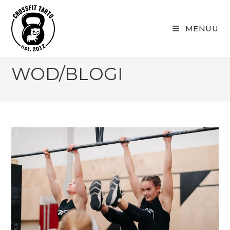
Skip
to
MENÜÜ
content
WOD/BLOGI