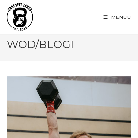
Skip
to
MENÜÜ
content
WOD/BLOGI