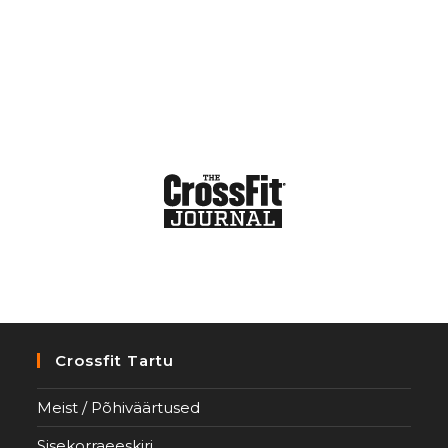
Crossfit Tartu
Meist / Põhiväärtused
Sisekorraeeskiri