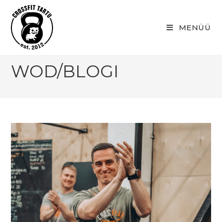
Skip
to
MENÜÜ
content
WOD/BLOGI