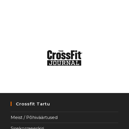
Crossfit Tartu
Meist / Põhiväärtused
Sisekorraeeskiri