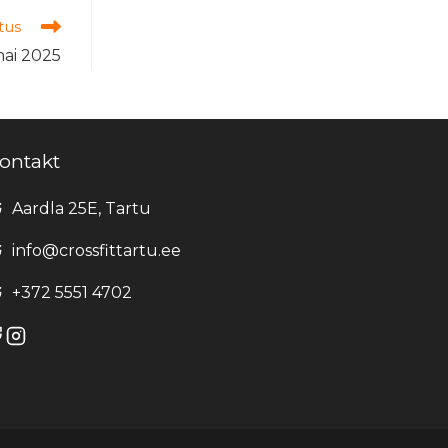
tus
mai 2025
ontakt
Aardla 25E, Tartu
info@crossfittartu.ee
+372 5551 4702