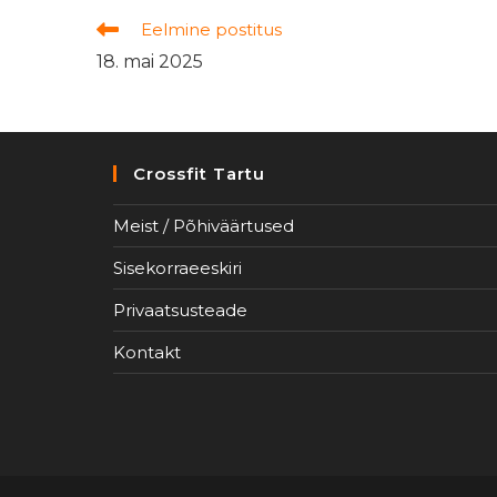
Read
Eelmine postitus
more
18. mai 2025
articles
Crossfit Tartu
Meist / Põhiväärtused
Sisekorraeeskiri
Privaatsusteade
Kontakt