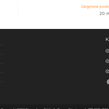
Järgmine posti
20. 
K