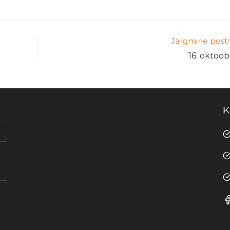
Järgmine posti
16. oktoo
K