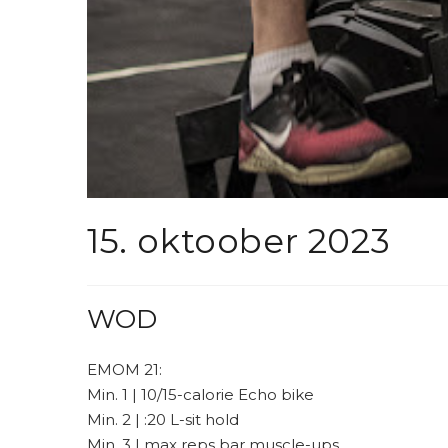
15. oktoober 2023
WOD
EMOM 21:
Min. 1 | 10/15-calorie Echo bike
Min. 2 | :20 L-sit hold
Min. 3 | max reps bar muscle-ups