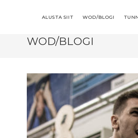
Skip
to
ALUSTA SIIT
WOD/BLOGI
TUNN
content
WOD/BLOGI