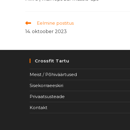
Read
Eelmine postitus
more
14. oktoober 2023
articles
Crossfit Tartu
Meist / Põhiväärtused
Sisekorraeeskiri
Privaatsusteade
Kontakt