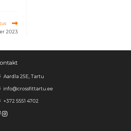
tus
ber 2023
ontakt
Aardla 25E, Tartu
info@crossfittartu.ee
+372 5551 4702