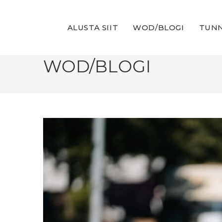
Skip
to
ALUSTA SIIT
WOD/BLOGI
TUNN
content
WOD/BLOGI