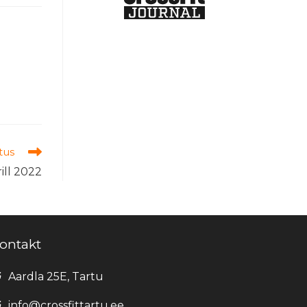
tus
rill 2022
ontakt
Aardla 25E, Tartu
info@crossfittartu.ee