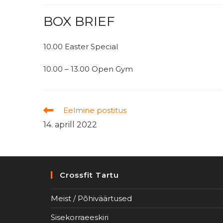
BOX BRIEF
10.00 Easter Special
10.00 – 13.00 Open Gym
Read
Eelmine postitus
more
14. aprill 2022
articles
Crossfit Tartu
Meist / Põhiväärtused
Sisekorraeeskiri