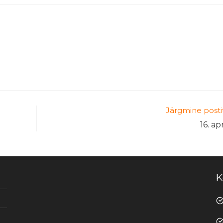
Järgmine posti
16. ap
K