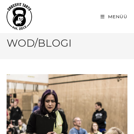
Skip
to
MENÜÜ
content
WOD/BLOGI