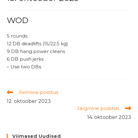
WOD
5 rounds:
12 DB deadlifts (15/22.5 kg)
9 DB hang power cleans
6 DB push jerks
– Use two DBs.
Read
Eelmine postitus
more
12. oktoober 2023
articles
Järgmine postitus
14. oktoober 2023
Viimased Uudised