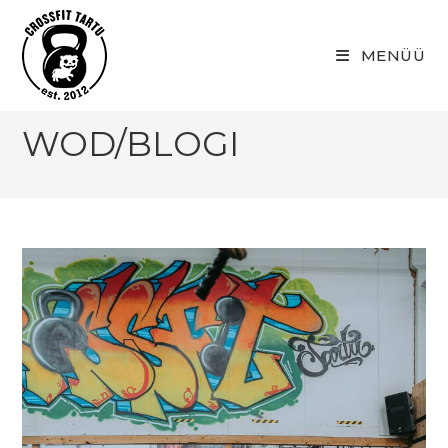
Skip
to
MENÜÜ
content
WOD/BLOGI